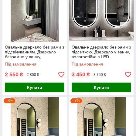
Овальне дзеркало без рами з
Овальне дзеркало без рами з
підсвічуванням. Дзеркало
підсвіткою. Дзеркало у ванну,
безрамне у ванну,
вологостійке з LED
вологостійке з фоновою
фронтальною підсвіткою
Під замовлення
Під замовлення
підсвіткою
2 550
3 450
₴
₴
2 850 ₴
3 750 ₴
Купити
Купити
–8%
–7%