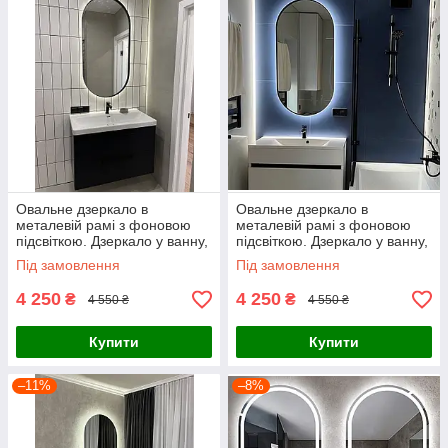
Овальне дзеркало в
Овальне дзеркало в
металевій рамі з фоновою
металевій рамі з фоновою
підсвіткою. Дзеркало у ванну,
підсвіткою. Дзеркало у ванну,
чорний овал з задньою лед
чорний овал з лед підсвіткою
Під замовлення
Під замовлення
підсвіткою
4 250
4 250
₴
₴
4 550 ₴
4 550 ₴
Купити
Купити
–11%
–8%