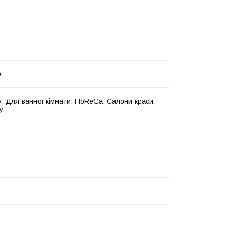
о
, Для ванної кімнати, HoReCa, Салони краси,
у