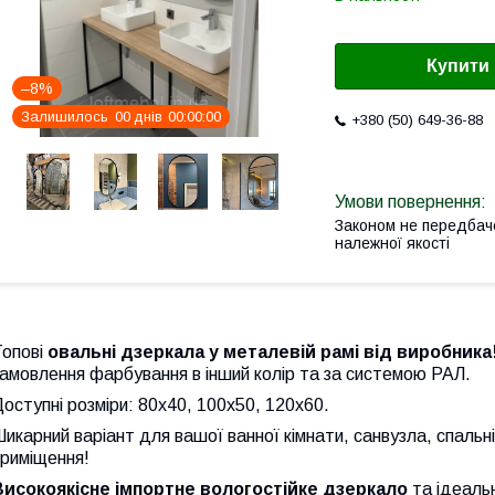
Купити
–8%
Залишилось
0
0
днів
0
0
0
0
0
0
+380 (50) 649-36-88
Законом не передбач
належної якості
опові
овальні дзеркала у металевій рамі від виробника
амовлення фарбування в інший колір та за системою РАЛ.
оступні розміри: 80х40, 100х50, 120х60.
икарний варіант для вашої ванної кімнати, санвузла, спальні
приміщення!
Високоякісне імпортне вологостійке дзеркало
та ідеальн