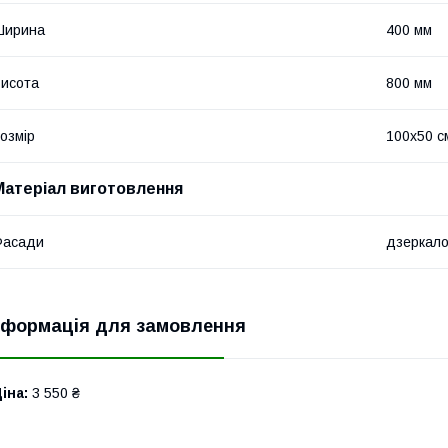
Ширина
400 мм
исота
800 мм
озмір
100х50 с
Матеріал виготовлення
Фасади
дзеркал
нформація для замовлення
іна:
3 550 ₴