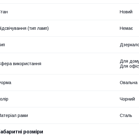
Стан
Новий
ідсвічування (тип ламп)
Немає
ип
Дзеркал
Для дому
фера використання
Для офіс
Форма
Овальна
олір
Чорний
атеріал рами
Сталь
Габаритні розміри