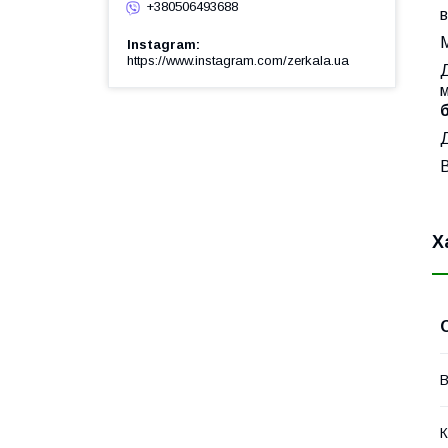
+380506493688
в
М
Instagram
https://www.instagram.com/zerkala.ua
Д
В
Х
В
К