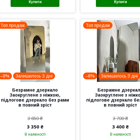
Купити
Купити
Топ продаж
Топ продаж
–8%
Залишилось 3 дні
–8%
Залишилось 3 дні
Безрамне дзеркало
Безрамне дзерка
Заокруглене з ніжкою,
Заокруглене з ніжк
підлогове дзеркало без рами
підлогове дзеркало бе
в повний зріст
в повний зріст
3 650 ₴
3 700 ₴
3 350 ₴
3 400 ₴
В наявності
В наявності