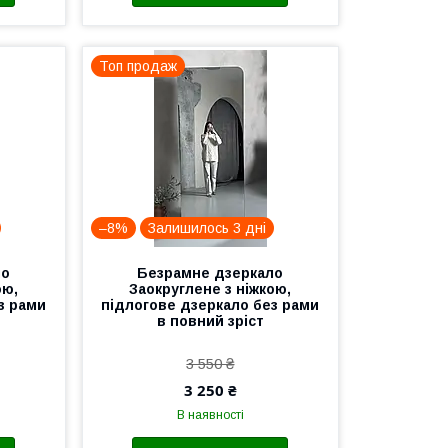
Топ продаж
–8%
Залишилось 3 дні
ло
Безрамне дзеркало
ою,
Заокруглене з ніжкою,
з рами
підлогове дзеркало без рами
в повний зріст
3 550 ₴
3 250 ₴
В наявності