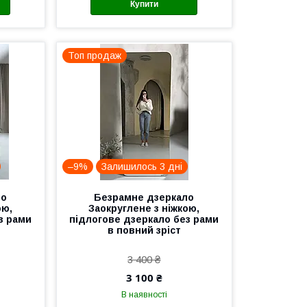
Купити
Топ продаж
–9%
Залишилось 3 дні
ло
Безрамне дзеркало
ою,
Заокруглене з ніжкою,
з рами
підлогове дзеркало без рами
в повний зріст
3 400 ₴
3 100 ₴
В наявності