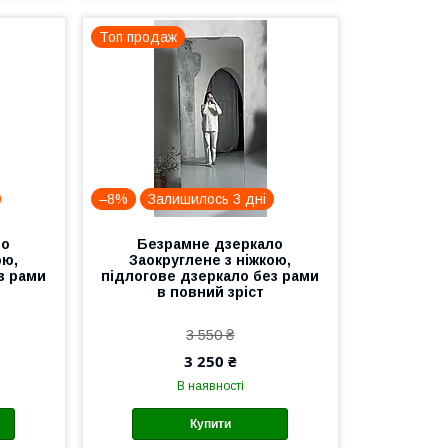
Топ продаж
–8%
Залишилось 3 дні
ло
Безрамне дзеркало
ою,
Заокруглене з ніжкою,
з рами
підлогове дзеркало без рами
в повний зріст
3 550 ₴
3 250 ₴
В наявності
Купити