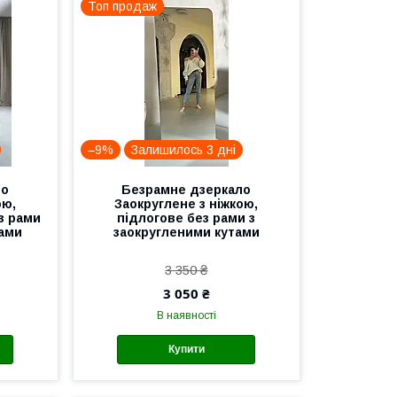
Топ продаж
–9%
Залишилось 3 дні
ло
Безрамне дзеркало
ою,
Заокруглене з ніжкою,
з рами
підлогове без рами з
тами
заокругленими кутами
3 350 ₴
3 050 ₴
В наявності
Купити