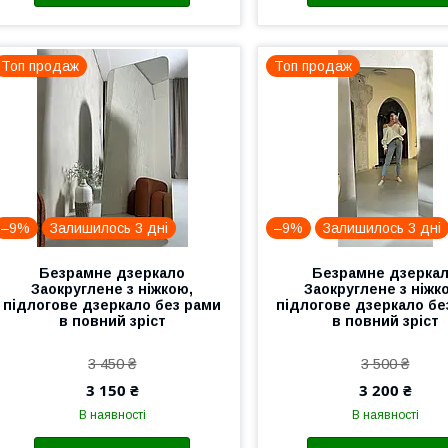
Топ продаж
Топ продаж
–9%
Залишилось 3 дні
–9%
Залишилось 3 дні
Безрамне дзеркало
Безрамне дзерка
Заокруглене з ніжкою,
Заокруглене з ніжк
підлогове дзеркало без рами
підлогове дзеркало бе
в повний зріст
в повний зріст
3 450 ₴
3 500 ₴
3 150 ₴
3 200 ₴
В наявності
В наявності