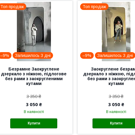
Топ продаж
Топ продаж
–9%
Залишилось 3 дні
–9%
Залишилось 3 дні
Безрамне Заокруглене
Заокруглене безра
дзеркало з ніжкою, підлогове
дзеркало з ніжкою, під
без рами з заокругленими
без рами з заокругл
кутами
кутами
3 350 ₴
3 350 ₴
3 050 ₴
3 050 ₴
В наявності
В наявності
Купити
Купити