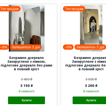
Топ продаж
Топ продаж
–9%
Залишилось 3 дні
–9%
Залишилось 3 дні
Безрамне дзеркало
Безрамне дзерка
Заокруглене з ніжкою,
Заокруглене з ніжк
підлогове дзеркало без рами
підлогове дзеркало бе
в повний зріст
в повний зріст
3 450 ₴
3 500 ₴
3 150 ₴
3 200 ₴
В наявності
В наявності
Купити
Купити