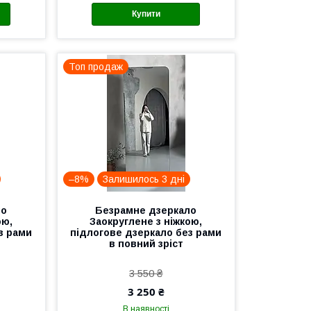
Купити
Топ продаж
–8%
Залишилось 3 дні
ло
Безрамне дзеркало
ою,
Заокруглене з ніжкою,
з рами
підлогове дзеркало без рами
в повний зріст
3 550 ₴
3 250 ₴
В наявності