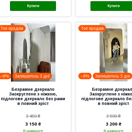
Купити
Купити
Топ продаж
Топ продаж
–9%
Залишилось 3 дні
–9%
Залишилось 3 дні
Безрамне дзеркало
Безрамне дзерка
Заокруглене з ніжкою,
Заокруглене з ніжк
підлогове дзеркало без рами
підлогове дзеркало бе
в повний зріст
в повний зріст
3 450 ₴
3 500 ₴
3 150 ₴
3 200 ₴
В наявності
В наявності