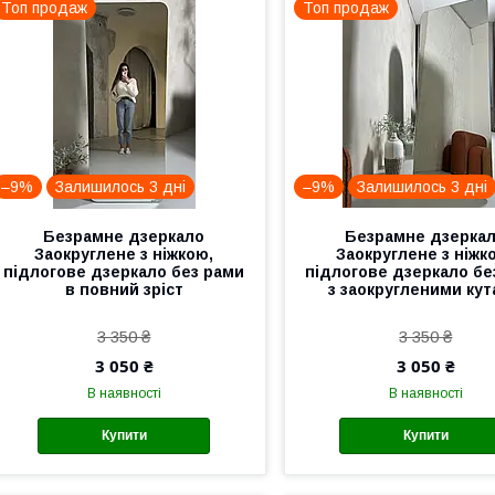
Топ продаж
Топ продаж
–9%
Залишилось 3 дні
–9%
Залишилось 3 дні
Безрамне дзеркало
Безрамне дзерка
Заокруглене з ніжкою,
Заокруглене з ніжк
підлогове дзеркало без рами
підлогове дзеркало бе
в повний зріст
з заокругленими ку
3 350 ₴
3 350 ₴
3 050 ₴
3 050 ₴
В наявності
В наявності
Купити
Купити