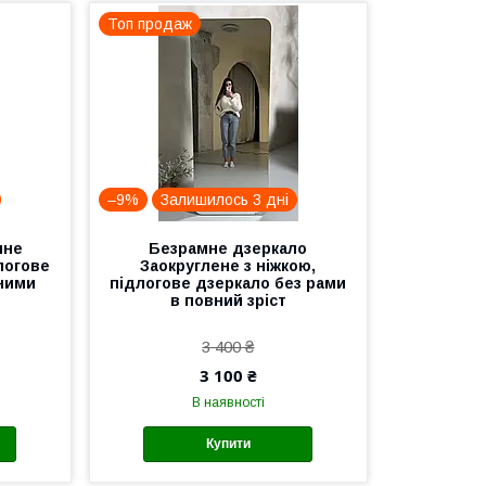
Топ продаж
–9%
Залишилось 3 дні
мне
Безрамне дзеркало
логове
Заокруглене з ніжкою,
еними
підлогове дзеркало без рами
в повний зріст
3 400 ₴
3 100 ₴
В наявності
Купити