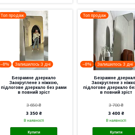
Топ продаж
Топ продаж
–8%
Залишилось 3 дні
–8%
Залишилось 3 дні
Безрамне дзеркало
Безрамне дзерка
Заокруглене з ніжкою,
Заокруглене з ніжк
підлогове дзеркало без рами
підлогове дзеркало бе
в повний зріст
в повний зріст
3 650 ₴
3 700 ₴
3 350 ₴
3 400 ₴
В наявності
В наявності
Купити
Купити