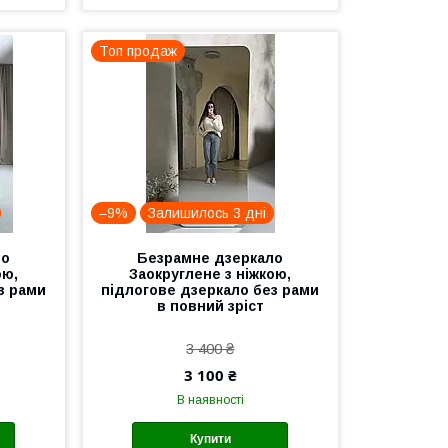
Топ продаж
–9%
Залишилось 3 дні
ло
Безрамне дзеркало
ою,
Заокруглене з ніжкою,
з рами
підлогове дзеркало без рами
в повний зріст
3 400 ₴
3 100 ₴
В наявності
Купити