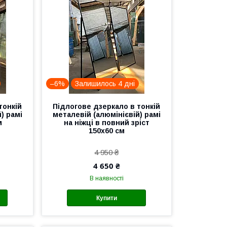
–6%
Залишилось 4 дні
тонкій
Підлогове дзеркало в тонкій
) рамі
металевій (алюмінієвій) рамі
м
на ніжці в повний зріст
150х60 см
4 950 ₴
4 650 ₴
В наявності
Купити