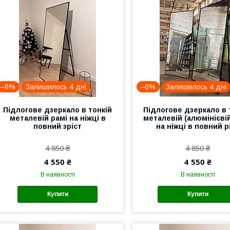
–6%
Залишилось 4 дні
–6%
Залишилось 4 дні
Підлогове дзеркало в тонкій
Підлогове дзеркало в 
металевій рамі на ніжці в
металевій (алюмінієвій
повний зріст
на ніжці в повний р
4 850 ₴
4 850 ₴
4 550 ₴
4 550 ₴
В наявності
В наявності
Купити
Купити