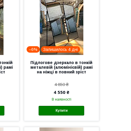
–6%
Залишилось 4 дні
тонкій
Підлогове дзеркало в тонкій
) рамі
металевій (алюмінієвій) рамі
іст
на ніжці в повний зріст
4 850 ₴
4 550 ₴
В наявності
Купити