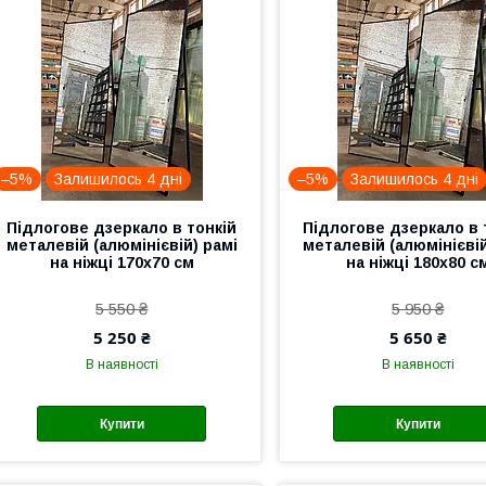
–5%
Залишилось 4 дні
–5%
Залишилось 4 дні
Підлогове дзеркало в тонкій
Підлогове дзеркало в 
металевій (алюмінієвій) рамі
металевій (алюмінієвій
на ніжці 170x70 см
на ніжці 180x80 с
5 550 ₴
5 950 ₴
5 250 ₴
5 650 ₴
В наявності
В наявності
Купити
Купити