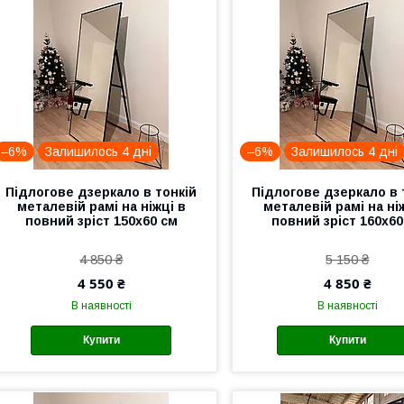
–6%
Залишилось 4 дні
–6%
Залишилось 4 дні
Підлогове дзеркало в тонкій
Підлогове дзеркало в 
металевій рамі на ніжці в
металевій рамі на ні
повний зріст 150x60 см
повний зріст 160x60
4 850 ₴
5 150 ₴
4 550 ₴
4 850 ₴
В наявності
В наявності
Купити
Купити