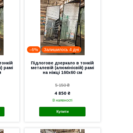
–6%
Залишилось 4 дні
тонкій
Підлогове дзеркало в тонкій
) рамі
металевій (алюмінієвій) рамі
м
на ніжці 160x60 см
5 150 ₴
4 850 ₴
В наявності
Купити