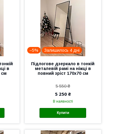
–5%
Залишилось 4 дні
тонкій
Підлогове дзеркало в тонкій
жці в
металевій рамі на ніжці в
 см
повний зріст 170x70 см
5 550 ₴
5 250 ₴
В наявності
Купити