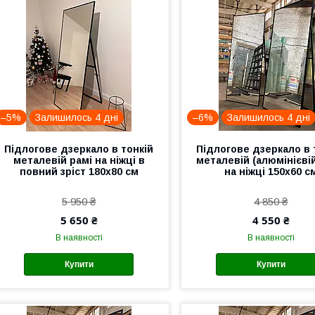
–5%
Залишилось 4 дні
–6%
Залишилось 4 дні
Підлогове дзеркало в тонкій
Підлогове дзеркало в 
металевій рамі на ніжці в
металевій (алюмінієвій
повний зріст 180x80 см
на ніжці 150x60 с
5 950 ₴
4 850 ₴
5 650 ₴
4 550 ₴
В наявності
В наявності
Купити
Купити