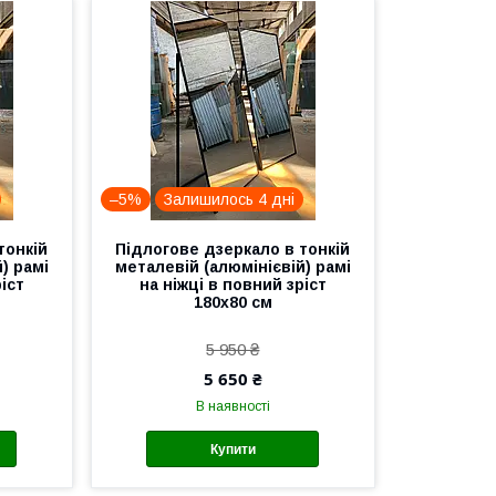
–5%
Залишилось 4 дні
тонкій
Підлогове дзеркало в тонкій
) рамі
металевій (алюмінієвій) рамі
іст
на ніжці в повний зріст
180x80 см
5 950 ₴
5 650 ₴
В наявності
Купити