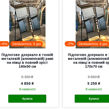
–6%
Залишилось 4 дні
–5%
Залишилось 4 дні
Підлогове дзеркало в тонкій
Підлогове дзеркало в 
металевій (алюмінієвій) рамі
металевій (алюмінієвій
на ніжці в повний зріст
на ніжці в повний зр
160x60 см
170x70 см
5 150 ₴
5 550 ₴
4 850 ₴
5 250 ₴
В наявності
В наявності
Купити
Купити