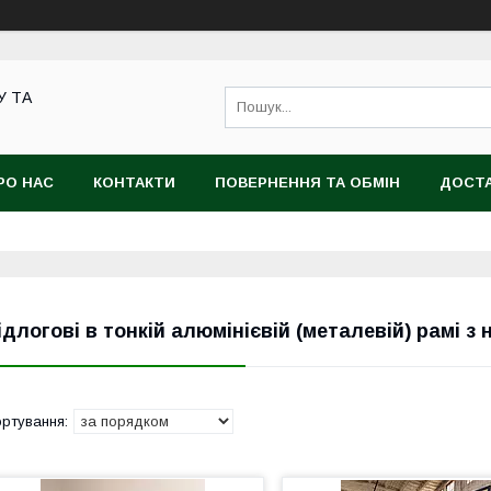
У ТА
РО НАС
КОНТАКТИ
ПОВЕРНЕННЯ ТА ОБМІН
ДОСТА
ідлогові в тонкій алюмінієвій (металевій) рамі з 