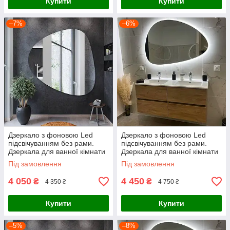
Купити
Купити
–7%
–6%
Дзеркало з фоновою Led
Дзеркало з фоновою Led
підсвічуванням без рами.
підсвічуванням без рами.
Дзеркала для ванної кімнати
Дзеркала для ванної кімнати
Під замовлення
Під замовлення
4 050
4 450
₴
₴
4 350 ₴
4 750 ₴
Купити
Купити
–5%
–8%