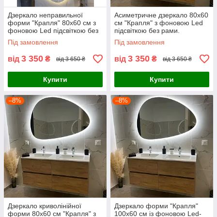
Дзеркало неправильної
Асиметричне дзеркало 80х60
форми "Крапля" 80х60 см з
см "Крапля" з фоновою Led
фоновою Led підсвіткою без
підсвіткою без рами.
рами. Дзеркала для ванної
Дзеркала для ванної кімнати
Під замовлення
Під замовлення
кімнати
3 350
3 350
від
₴
від
₴
від 3 650 ₴
від 3 650 ₴
Купити
Купити
–8%
–8%
Дзеркало криволінійної
Дзеркало форми "Крапля"
форми 80х60 см "Крапля" з
100х60 см із фоновою Led-