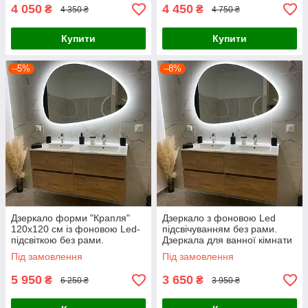
4 050
4 450
₴
₴
4 350 ₴
4 750 ₴
Купити
Купити
–5%
–8%
Дзеркало форми "Крапля"
Дзеркало з фоновою Led
120х120 см із фоновою Led-
підсвічуванням без рами.
підсвіткою без рами.
Дзеркала для ванної кімнати
Дзеркала для ванної кімнати
Під замовлення
Під замовлення
5 950
3 650
₴
₴
6 250 ₴
3 950 ₴