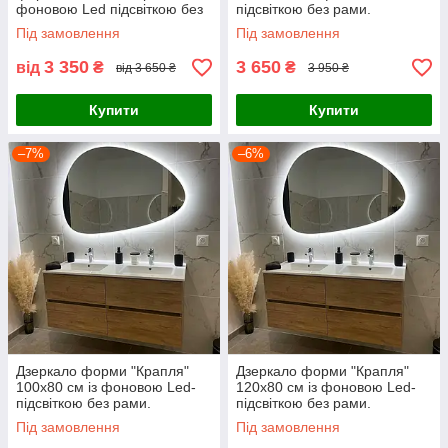
фоновою Led підсвіткою без
підсвіткою без рами.
рами. Дзеркала для ванної
Дзеркала для ванної кімнати
Під замовлення
Під замовлення
кімнати
3 350
3 650
від
₴
₴
від 3 650 ₴
3 950 ₴
Купити
Купити
–7%
–6%
Дзеркало форми "Крапля"
Дзеркало форми "Крапля"
100х80 см із фоновою Led-
120х80 см із фоновою Led-
підсвіткою без рами.
підсвіткою без рами.
Дзеркала для ванної кімнати
Дзеркала для ванної кімнати
Під замовлення
Під замовлення