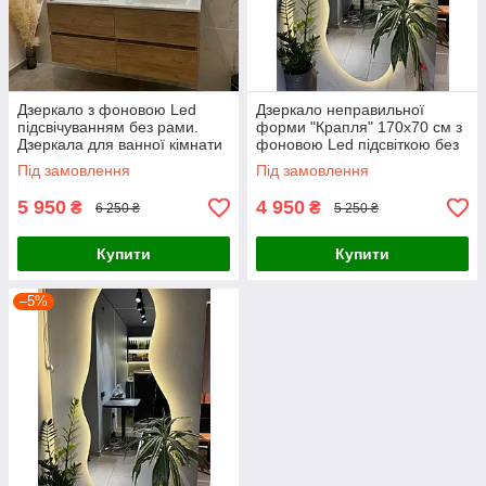
Дзеркало з фоновою Led
Дзеркало неправильної
підсвічуванням без рами.
форми "Крапля" 170х70 см з
Дзеркала для ванної кімнати
фоновою Led підсвіткою без
рами. Дзеркала для ванної
Під замовлення
Під замовлення
кімнати
5 950
4 950
₴
₴
6 250 ₴
5 250 ₴
Купити
Купити
–5%