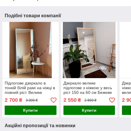
Подібні товари компанії
Підлогове дзеркало в
Дзеркало велике
Дзер
тонкій білій рамі на ніжці в
підлогове з ніжкою у весь
ніжк
повний ріст. Велике
ріст 150 на 60 см Бежеве
вели
дзеркало з ніжкою
в рамі на підставці
підс
2 700
2 550
2 9
₴
₴
3 000 ₴
2 850 ₴
Купити
Купити
Акційні пропозиції та новинки