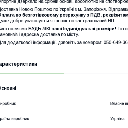
мпортне дзеркало на срібній основі, абсолютно не спотворює
оставка Новою Поштою по Україні з м. Запоріжжя. Відправка
Оплата по безготівковому розрахунку з ПДВ, реквізитам
уже добре упаковується і повністю застрахований НП.
Виготовляємо
БУДЬ-ЯКІ ваші Індивідуальні розміри!
Готов
амовивіз і адресна доставка по місту.
ля додаткової інформації, дзвоніть за номером: 050-649-3
арактеристики
Основні
иробник
Власне в
раїна виробник
Україна