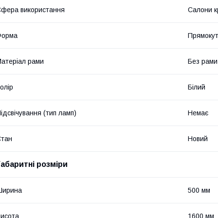
фера використання
Салони к
Форма
Прямоку
атеріал рами
Без рами
олір
Білий
ідсвічування (тип ламп)
Немає
Стан
Новий
Габаритні розміри
Ширина
500 мм
исота
1600 мм