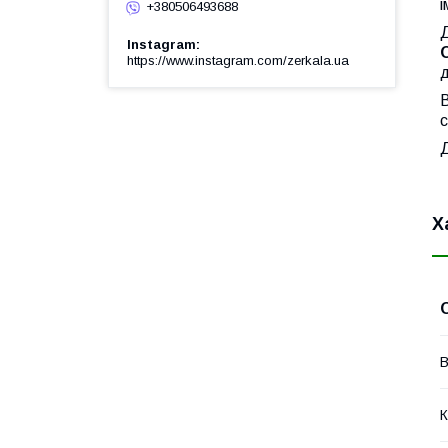
і
+380506493688
Д
Instagram
https://www.instagram.com/zerkala.ua
д
с
Д
Х
В
К