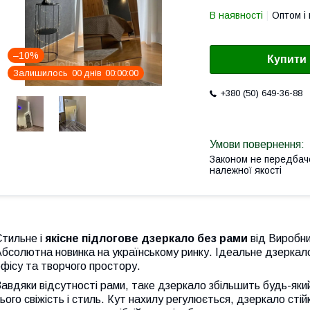
В наявності
Оптом і 
–10%
Купити
Залишилось
0
0
днів
0
0
0
0
0
0
+380 (50) 649-36-88
Законом не передбач
належної якості
Стильне і
якісне підлогове дзеркало без рами
від Виробни
бсолютна новинка на українському ринку. Ідеальне дзеркало
фісу та творчого простору.
авдяки відсутності рами, таке дзеркало збільшить будь-який
ього свіжість і стиль. Кут нахилу регулюється, дзеркало стій