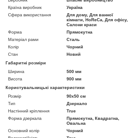
Країна виробник
Україна
Сфера використання
Для дому, Для ванної
кімнати, HoReCa, Для офісу,
Салони краси
Форма
Прямокутна
Матеріал рами
Сталь
Колір
Чорний
Стан
Новий
Габаритні розміри
Ширина
500 мм
Висота
900 мм
Користувальницькі характеристики
Розмір
90х50 см
Тип
Дзеркало
Настінний кріплення
True
Форма дзеркала
Прямокутна, Квадратна,
Овальна
Основний колір
Чорний
Вологостійкість
True