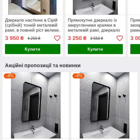
Дзеркало настінне в Сірій
Прямокутне дзеркало із
Прям
(срібній) тонкій металевій
закругленими краями в
заок
рамі, в повний ріст велике,
металевій рамі, дзеркало
рами
в срібній алюмінієвій рамі
з радіусом вологостійке
підс
3 950
3 250
3 0
₴
₴
4 250 ₴
3 550 ₴
Купити
Купити
Акційні пропозиції та новинки
–8%
–8%