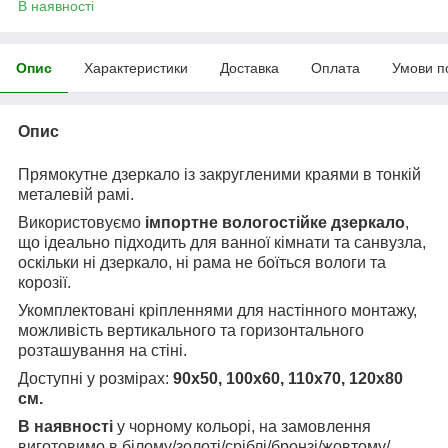
В наявності
Опис
Характеристики
Доставка
Оплата
Умови п
Опис
Прямокутне дзеркало із закругленими краями в тонкій
металевій рамі.
Використовуємо
імпортне вологостійке дзеркало
,
що ідеально підходить для ванної кімнати та санвузла,
оскільки ні дзеркало, ні рама не боїться вологи та
корозії.
Укомплектовані кріпленнями для настінного монтажу,
можливість вертикального та горизонтального
розташування на стіні.
Доступні у розмірах:
90х50, 100х60, 110х70, 120х80
см.
В наявності
у чорному кольорі, на замовлення
виготовимо в білому/золоті/сріблі/бронзі/жовтому/