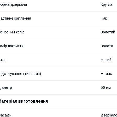
орма дзеркала
Кругла
астінне кріплення
Так
сновний колір
Золотий
олір покриття
Золото
Стан
Новий
ідсвічування (тип ламп)
Немає
іаметр
50 мм
Матеріал виготовлення
Фасади
дзеркал