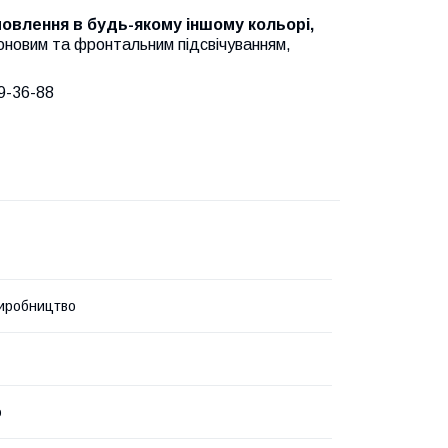
амовлення в будь-якому іншому кольорі,
оновим та фронтальним підсвічуванням,
9-36-88
иробництво
о