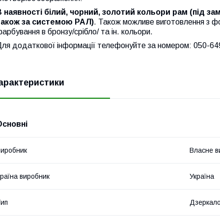
В наявності білий, чорний, золотий кольори рам (під з
також за системою РАЛ)
. Також можливе виготовлення з ф
арбування в бронзу/срібло/ та ін. кольори.
Для додаткової інформації телефонуйте за номером: 050-64
арактеристики
Основні
иробник
Власне в
раїна виробник
Україна
ип
Дзеркал