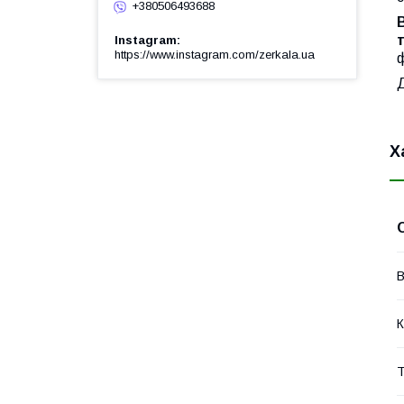
+380506493688
Instagram
https://www.instagram.com/zerkala.ua
ф
Х
В
К
Т