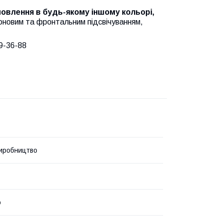
амовлення в будь-якому іншому кольорі,
оновим та фронтальним підсвічуванням,
9-36-88
иробництво
о