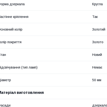
орма дзеркала
Кругла
астінне кріплення
Так
сновний колір
Золотий
олір покриття
Золото
Стан
Новий
ідсвічування (тип ламп)
Немає
іаметр
50 мм
Матеріал виготовлення
Фасади
дзеркал