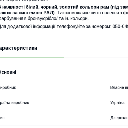
В наявності білий, чорний, золотий кольори рам (під з
також за системою РАЛ)
. Також можливе виготовлення з ф
арбування в бронзу/срібло/ та ін. кольори.
Для додаткової інформації телефонуйте за номером: 050-64
арактеристики
Основні
иробник
Власне в
раїна виробник
Україна
ип
Дзеркал