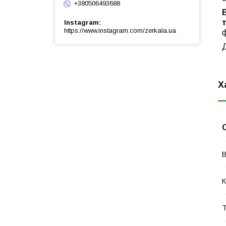
+380506493688
Instagram
https://www.instagram.com/zerkala.ua
ф
Х
В
К
Т