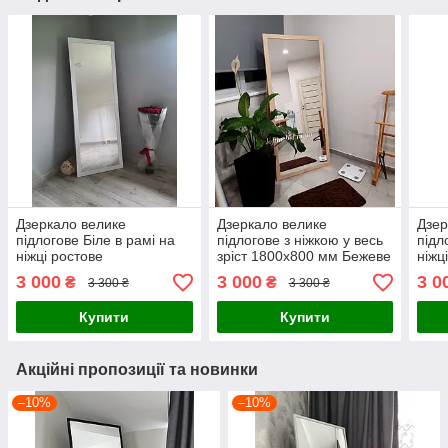
Дзеркало велике
Дзеркало велике
Дзер
підлогове Біле в рамі на
підлогове з ніжкою у весь
підл
ніжці ростове
зріст 1800x800 мм Бежеве
ніжц
в рамі на підставці
3 000
3 000
3 0
₴
₴
3 300 ₴
3 300 ₴
ростове
Купити
Купити
Акційні пропозиції та новинки
–10%
–10%