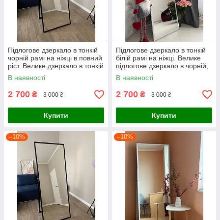
Підлогове дзеркало в тонкій
Підлогове дзеркало в тонкій
чорній рамі на ніжці в повний
білій рамі на ніжці. Велике
ріст. Велике дзеркало в тонкій
підлогове дзеркало в чорній,
білій, чорній рамі
білій рамі з ніжкою
В наявності
В наявності
2 700
2 700
₴
₴
3 000 ₴
3 000 ₴
Купити
Купити
–10%
–10%