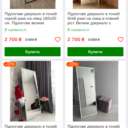
Підлогове дзеркало в тонкій
Підлогове дзеркало в тонкій
чорній рамі на ніжці 160x50
білій рамі на ніжці в повний
см. Підлогове велике
ріст. Велике дзеркало з
дзеркало в тонкій рамі з
ніжкою
В наявності
В наявності
ніжкою
2 700
2 700
₴
₴
3 000 ₴
3 000 ₴
Купити
Купити
–10%
–10%
Підлогове дзеркало в тонкій
Підлогове дзеркало в тонкій