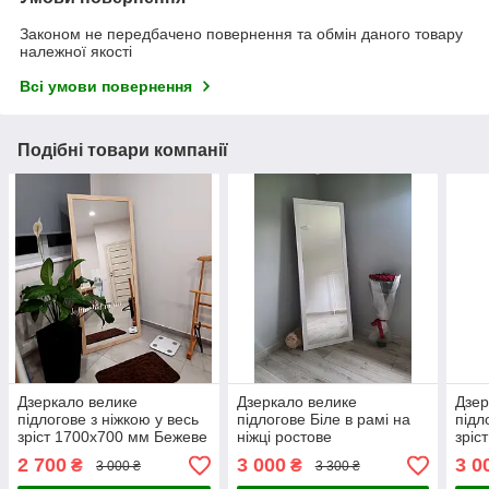
Законом не передбачено повернення та обмін даного товару
належної якості
Всі умови повернення
Подібні товари компанії
Дзеркало велике
Дзеркало велике
Дзер
підлогове з ніжкою у весь
підлогове Біле в рамі на
підл
зріст 1700x700 мм Бежеве
ніжці ростове
зріс
в рамі на підставці
в ра
2 700
3 000
3 0
₴
₴
3 000 ₴
3 300 ₴
ростове
рост