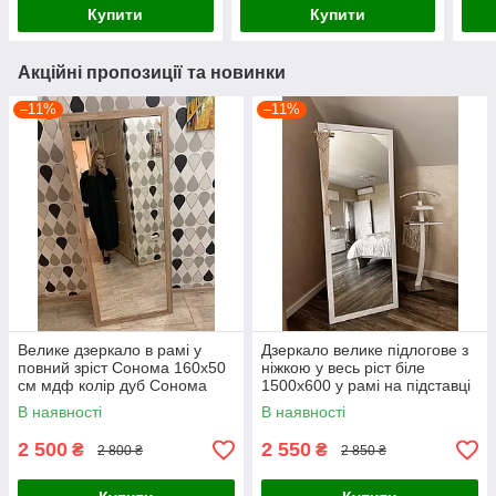
Купити
Купити
Акційні пропозиції та новинки
–11%
–11%
Велике дзеркало в рамі у
Дзеркало велике підлогове з
повний зріст Сонома 160x50
ніжкою у весь ріст біле
см мдф колір дуб Сонома
1500х600 у рамі на підставці
підлогове на ніжці
В наявності
В наявності
2 500
2 550
₴
₴
2 800 ₴
2 850 ₴