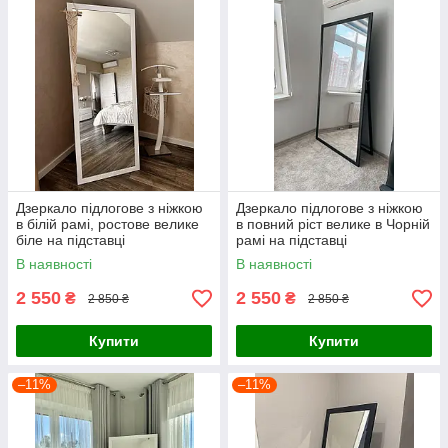
Дзеркало підлогове з ніжкою
Дзеркало підлогове з ніжкою
в білій рамі, ростове велике
в повний ріст велике в Чорній
біле на підставці
рамі на підставці
В наявності
В наявності
2 550
2 550
₴
₴
2 850 ₴
2 850 ₴
Купити
Купити
–11%
–11%