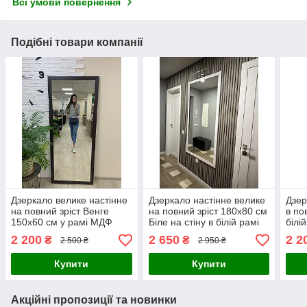
Всі умови повернення
Подібні товари компанії
Дзеркало велике настінне
Дзеркало настінне велике
Дзер
на повний зріст Венге
на повний зріст 180х80 см
в по
150х60 см у рамі МДФ
Біле на стіну в білій рамі
білі
коричневе на стіну та на
МДФ і підлогове
2 200
2 650
2 2
₴
₴
2 500 ₴
2 950 ₴
підлогу
Купити
Купити
Акційні пропозиції та новинки