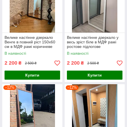
Велике настінне дзеркало
Велике настінне дзеркало у
Венге в повний ріст 150х60
весь зріст біле в МДФ рамі
см в МДФ рамі коричневе
ростове підлогове
ростове
В наявності
В наявності
2 200
2 200
₴
₴
2 500 ₴
2 500 ₴
Купити
Купити
–12%
–12%