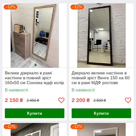
–12%
–12%
Велике дзеркало в рамі
Дзеркало велике настінне в
настінне в повний зріст
повний зріст Венге 150 на 60
160x50 см Сонома мдф колір
см в рамі МДФ ростове
дуб Сонома
коричневе
В наявності
В наявності
2 150
2 200
₴
₴
2 450 ₴
2 500 ₴
Купити
Купити
–12%
–12%