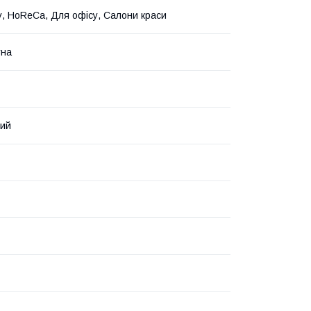
, HoReCa, Для офісу, Салони краси
тна
вий