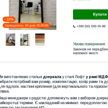
Купити
–10%
Залишилось
0
0
днів
0
0
0
0
0
0
+380 (50) 649-36-88
Законом не передбач
належної якості
Ми виготовляємо стильні
дзеркала
у стилі Лофт
у рамі МДФ
ибрати потрібний вам розмір, комплектацію, колір рами та до
ля підлоги, настінні кріплення (для вертикального та гориз
лівка.
Наші менеджери з радістю допоможуть вам з вибором дзерка
айкоротші терміни. Є накладений на мінімал. передоплатою. 
овністю застраховані НП.