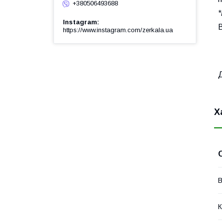
+380506493688
Instagram
https://www.instagram.com/zerkala.ua
Х
В
К