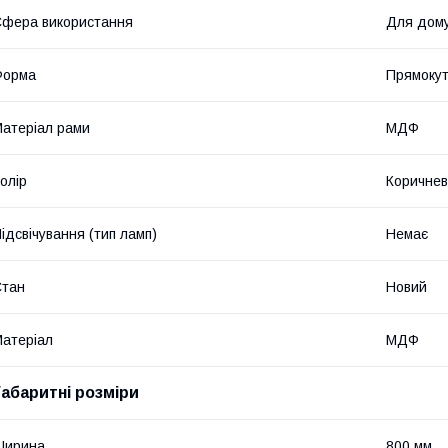
фера використання
Для дому
Форма
Прямоку
атеріал рами
МДФ
олір
Коричне
ідсвічування (тип ламп)
Немає
Стан
Новий
атеріал
МДФ
Габаритні розміри
Ширина
800 мм