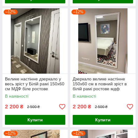
–12%
–12%
Велике настінне дзеркало у
Дзеркало велике настінне
весь зріст у Білій рамі 150х60
150х60 см в повний зріст в
см МДФ біле ростове
білій рамі ростове мдф
В наявності
В наявності
2 200
2 200
₴
₴
2 500 ₴
2 500 ₴
Купити
Купити
–12%
–12%