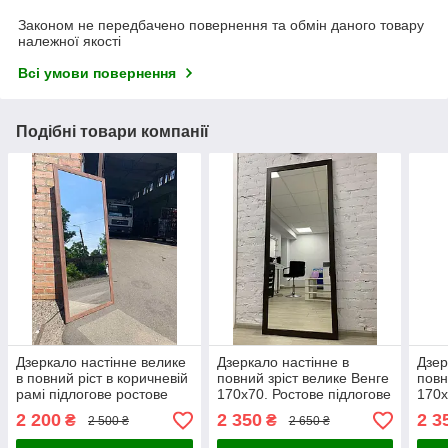
Законом не передбачено повернення та обмін даного товару
належної якості
Всі умови повернення
Подібні товари компанії
Дзеркало настінне велике
Дзеркало настінне в
Дзер
в повний ріст в коричневій
повний зріст велике Венге
повн
рамі підлогове ростове
170х70. Ростове підлогове
170x
в коричневій рамі мдф
підл
2 200
2 350
2 3
₴
₴
2 500 ₴
2 650 ₴