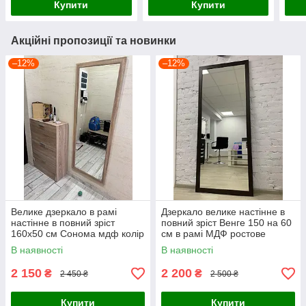
Купити
Купити
Акційні пропозиції та новинки
–12%
–12%
Велике дзеркало в рамі
Дзеркало велике настінне в
настінне в повний зріст
повний зріст Венге 150 на 60
160x50 см Сонома мдф колір
см в рамі МДФ ростове
дуб Сонома
коричневе
В наявності
В наявності
2 150
2 200
₴
₴
2 450 ₴
2 500 ₴
Купити
Купити