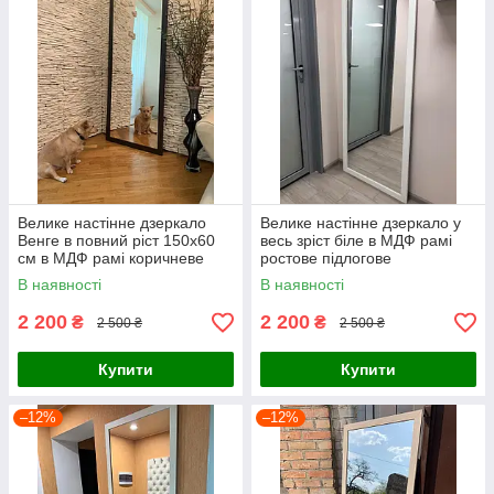
Велике настінне дзеркало
Велике настінне дзеркало у
Венге в повний ріст 150х60
весь зріст біле в МДФ рамі
см в МДФ рамі коричневе
ростове підлогове
ростове
В наявності
В наявності
2 200
2 200
₴
₴
2 500 ₴
2 500 ₴
Купити
Купити
–12%
–12%