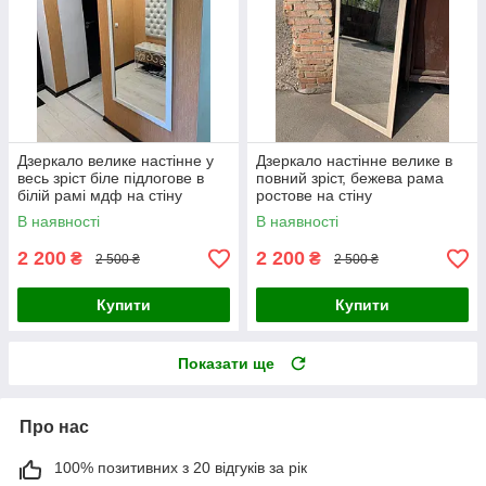
Дзеркало велике настінне у
Дзеркало настінне велике в
весь зріст біле підлогове в
повний зріст, бежева рама
білій рамі мдф на стіну
ростове на стіну
В наявності
В наявності
2 200
2 200
₴
₴
2 500 ₴
2 500 ₴
Купити
Купити
Показати ще
Про нас
100% позитивних з 20 відгуків за рік